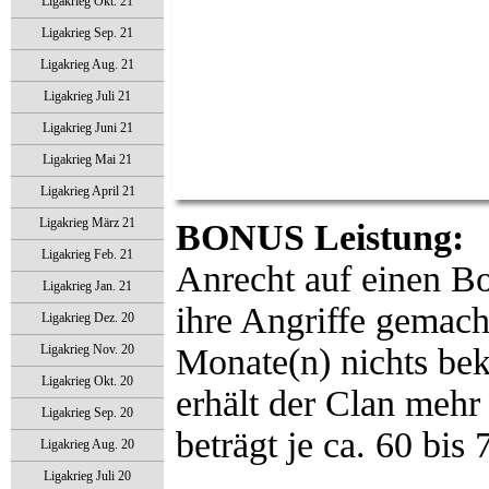
Ligakrieg Okt. 21
Ligakrieg Sep. 21
Ligakrieg Aug. 21
Ligakrieg Juli 21
Ligakrieg Juni 21
Ligakrieg Mai 21
Ligakrieg April 21
Ligakrieg März 21
BONUS
Leistung:
Ligakrieg Feb. 21
Anrecht auf einen B
Ligakrieg Jan. 21
ihre Angriffe gemach
Ligakrieg Dez. 20
Monate(n) nichts be
Ligakrieg Nov. 20
Ligakrieg Okt. 20
erhält der Clan meh
Ligakrieg Sep. 20
beträgt je ca. 60 bis
Ligakrieg Aug. 20
Ligakrieg Juli 20