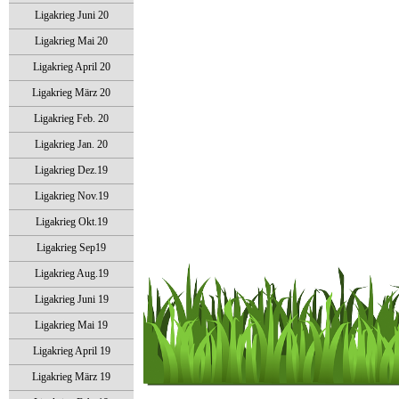
Ligakrieg Juni 20
Ligakrieg Mai 20
Ligakrieg April 20
Ligakrieg März 20
Ligakrieg Feb. 20
Ligakrieg Jan. 20
Ligakrieg Dez.19
Ligakrieg Nov.19
Ligakrieg Okt.19
Ligakrieg Sep19
Ligakrieg Aug.19
Ligakrieg Juni 19
Ligakrieg Mai 19
Ligakrieg April 19
Ligakrieg März 19