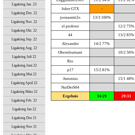
Ligakrieg Jan. 23
Joker GTX
-
Ligakrieg Dez. 22
joonasmit2o
13/3 100%
Ligakrieg Nov. 22
el profesor
12/2 75%
Ligakrieg Okt. 22
44
13/2 85%
Ligakrieg Sep. 22
Alexander
14/2 77%
Ligakrieg Aug. 22
Oberstleutnant
10/2 56%
Ligakrieg Juli 22
Rio
Ligakrieg Juni 22
p17
15/2 81%
Ligakrieg Mai 22
Antonius
15/1 48%
Ligakrieg April 22
NurDerS04
Ligakrieg März 22
Ergebnis
34:29
29:33
Ligakrieg Feb. 22
Ligakrieg Jan 22
Ligakrieg Dez 21
Ligakrieg Nov 21