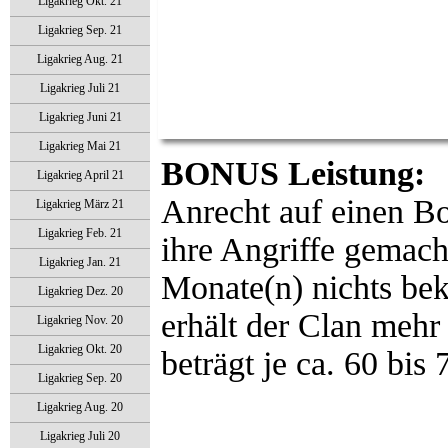
Ligakrieg Okt. 21
Ligakrieg Sep. 21
Ligakrieg Aug. 21
Ligakrieg Juli 21
Ligakrieg Juni 21
Ligakrieg Mai 21
BONUS
Leistung:
Ligakrieg April 21
Anrecht auf einen B
Ligakrieg März 21
Ligakrieg Feb. 21
ihre Angriffe gemach
Ligakrieg Jan. 21
Monate(n) nichts be
Ligakrieg Dez. 20
erhält der Clan meh
Ligakrieg Nov. 20
Ligakrieg Okt. 20
beträgt je ca. 60 bis
Ligakrieg Sep. 20
Ligakrieg Aug. 20
Ligakrieg Juli 20