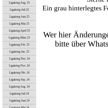
Ligakrieg Aug. 25
Ein grau hinterlegtes F
Ligakrieg Juli 25
Ligakrieg Juni 25
Ligakrieg Mai 25
Ligakrieg April 25
Wer hier Änderunge
Ligakrieg März 25
bitte über Wha
Ligakrieg Feb. 25
Ligakrieg Jan. 25
Ligakrieg Dez. 24
Ligakrieg Nov. 24
Ligakrieg Okt. 24
Ligakrieg Sep. 24
Ligakrieg Aug. 24
Ligakrieg Juli 24
Ligakrieg Juni 24
Ligakrieg Mai 24