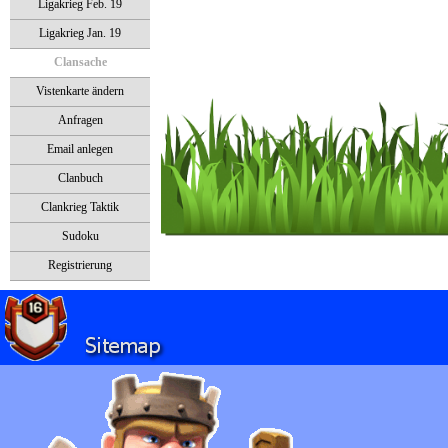
Ligakrieg Feb. 19
Ligakrieg Jan. 19
Clansache
Vistenkarte ändern
Anfragen
Email anlegen
Clanbuch
Clankrieg Taktik
Sudoku
Registrierung