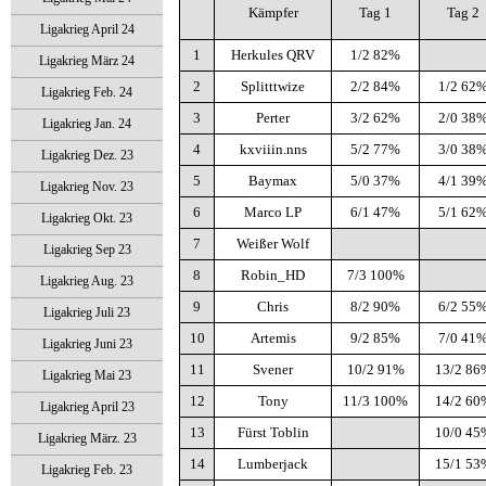
Kämpfer
Tag 1
Tag
2
Ligakrieg April 24
1
Herkules QRV
1/2 82%
Ligakrieg März 24
2
Splitttwize
2/2 84%
1/2 62
Ligakrieg Feb. 24
3
Perter
3/2 62%
2/0 38
Ligakrieg Jan. 24
4
kxviiin.nns
5/2 77%
3/0 38
Ligakrieg Dez. 23
5
Baymax
5/0 37%
4/1 39
Ligakrieg Nov. 23
6
Marco LP
6/1 47%
5/1 62
Ligakrieg Okt. 23
7
Weißer Wolf
Ligakrieg Sep 23
8
Robin_HD
7/3 100%
Ligakrieg Aug. 23
9
Chris
8/2 90%
6/2 55
Ligakrieg Juli 23
10
Artemis
9/2 85%
7/0 41
Ligakrieg Juni 23
11
Svener
10/2 91%
13/2 86
Ligakrieg Mai 23
12
Tony
11/3 100%
14/2 60
Ligakrieg April 23
13
Fürst Toblin
10/0 45
Ligakrieg März. 23
14
Lumberjack
15/1 53
Ligakrieg Feb. 23