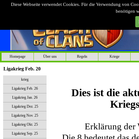
Diese Webseite verwendet Cookies.
Für die Verwendung von Cookie
benötigen 
Homepage
Über uns
Regeln
Kriege
Ligakrieg Feb. 20
krieg
Ligakrieg Feb. 26
Dies ist die ak
Ligakrieg Jan. 26
Kriegs
Ligakrieg Dez. 25
Ligakrieg Nov. 25
Erklärung der 
Ligakrieg Okt. 25
Ligakrieg Sep. 25
Die 8 bedeutet das de